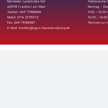
Mörfelder Landstraße 163
Telefonische 
60598 Frankfurt am Main
Montag – Do
Telefon: 069 79188886
9:00 – 12:00 
Mobil: 0176 22115972
14:00 – 16:00
Fax: 069 79188887
Termine nur 
E-Mail: kontakt@agya-hausverwaltung.de